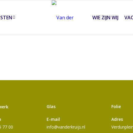
NSTEN
WIE ZIJN WIJ
VA
Glas
Folie
werk
n
E-mail
Adres
5 77 00
info@vanderkruijs.nl
Verdunplei